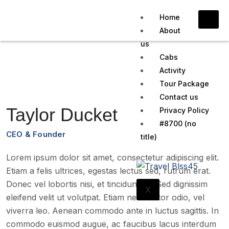
Home
About
us
Cabs
Activity
Tour Package
Contact us
Taylor Ducket
Privacy Policy
#8700 (no
CEO & Founder
title)
Lorem ipsum dolor sit amet, consectetur adipiscing elit.
Etiam a felis ultrices, egestas lectus sed, rutrum erat.
Donec vel lobortis nisi, et tincidunt ex. Sed dignissim
X
eleifend velit ut volutpat. Etiam nec auctor odio, vel
viverra leo. Aenean commodo ante in luctus sagittis. In
commodo euismod augue, ac faucibus lacus interdum